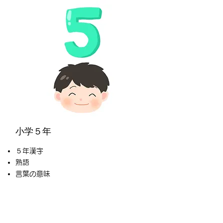
小学５年
５年漢字
熟語
​言葉の意味