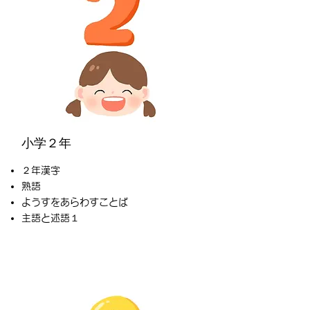
小学２年
２年​漢字
熟語
ようすをあらわすことば
​主語と述語１