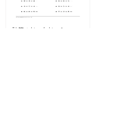
計算のじゅんじょ2
Read More
プリント学習センター
nanase@nanaselearning.com